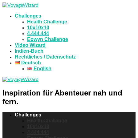
Challenges
Health Challenge
10x10x10
4.444.444
Eowyn Challenge
Video Wizard
Indien-Buch
Rechtliches / Datenschutz
Deutsch
English
Inspiration für Abenteuer nah und
fern.
Challenges
Health Challenge
10x10x10
4.444.444