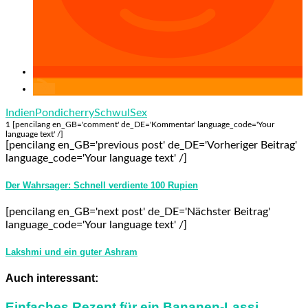
Indien
Pondicherry
Schwul
Sex
1 [pencilang en_GB='comment' de_DE='Kommentar' language_code='Your
language text' /]
[pencilang en_GB='previous post' de_DE='Vorheriger Beitrag'
language_code='Your language text' /]
Der Wahrsager: Schnell verdiente 100 Rupien
[pencilang en_GB='next post' de_DE='Nächster Beitrag'
language_code='Your language text' /]
Lakshmi und ein guter Ashram
Auch interessant:
Einfaches Rezept für ein Bananen-Lassi