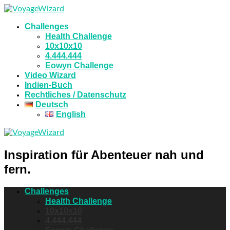
Challenges
Health Challenge
10x10x10
4.444.444
Eowyn Challenge
Video Wizard
Indien-Buch
Rechtliches / Datenschutz
Deutsch
English
Inspiration für Abenteuer nah und
fern.
Challenges
Health Challenge
10x10x10
4.444.444