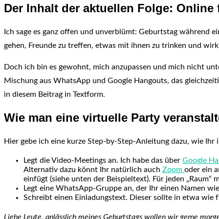
Der Inhalt der aktuellen Folge: Online 
Ich sage es ganz offen und unverblümt: Geburtstag während ein
gehen, Freunde zu treffen, etwas mit ihnen zu trinken und wir
Doch ich bin es gewohnt, mich anzupassen und mich nicht unter
Mischung aus WhatsApp und Google Hangouts, das gleichzeitig e
in diesem Beitrag in Textform.
Wie man eine virtuelle Party veranstalt
Hier gebe ich eine kurze Step-by-Step-Anleitung dazu, wie Ihr i
Legt die Video-Meetings an. Ich habe das über
Google Ha
Alternativ dazu könnt Ihr natürlich auch
Zoom
oder ein a
einfügt (siehe unten der Beispieltext). Für jeden „Raum“
Legt eine WhatsApp-Gruppe an, der Ihr einen Namen wie „
Schreibt einen Einladungstext. Dieser sollte in etwa wie f
Liebe Leute, anlässlich meines Geburtstags wollen wir gerne mo