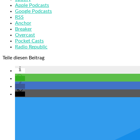
Apple Podcasts
Google Podcasts
RSS
Anchor
Breaker
Overcast
Pocket Casts
Radio Republic
Teile diesen Beitrag