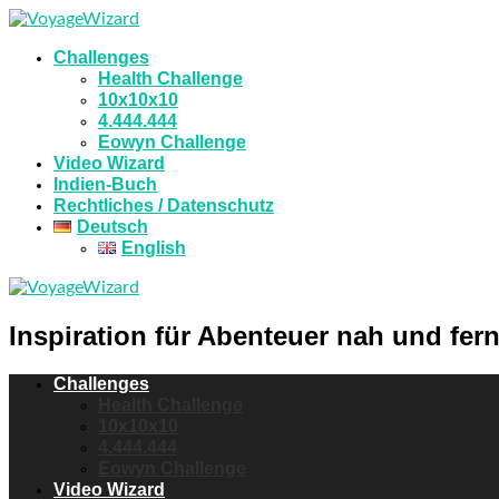
Challenges
Health Challenge
10x10x10
4.444.444
Eowyn Challenge
Video Wizard
Indien-Buch
Rechtliches / Datenschutz
Deutsch
English
Inspiration für Abenteuer nah und fern
Challenges
Health Challenge
10x10x10
4.444.444
Eowyn Challenge
Video Wizard