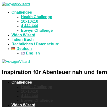
Challenges
Health Challenge
10x10x10
4.444.444
Eowyn Challenge
Video Wizard
Indien-Buch
Rechtliches / Datenschutz
Deutsch
English
Inspiration für Abenteuer nah und fern
Challenges
Health Challenge
10x10x10
4.444.444
Eowyn Challenge
Video Wizard