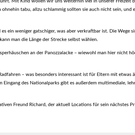
rt. Mit Kind wollen wir uns weiterhin viel in unserer Freizeit
nehin tabu, allzu schlammig sollten sie auch nicht sein, und e
d es ein weniger gatschiger, was aber verkraftbar ist. Die Wege 
 kann man die Länge der Strecke selbst wählen.
usperhäuschen an der Panozzalacke – wiewohl man hier nicht hö
adfahren – was besonders interessant ist für Eltern mit etwas 
 Eingang des Nationalparks gibt es außerdem multimediale, lehr
ativen Freund Richard, der aktuell Locations für sein nächstes 