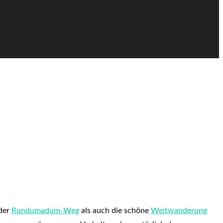
 der
Rundumadum-Weg
als auch die schöne
Weitwanderung