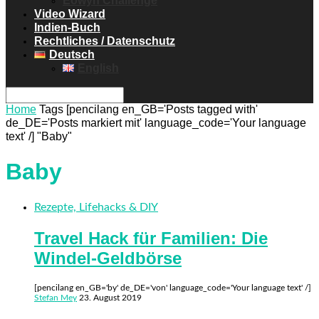
Eowyn Challenge
Video Wizard
Indien-Buch
Rechtliches / Datenschutz
Deutsch
English
Home
Tags
[pencilang en_GB='Posts tagged with'
de_DE='Posts markiert mit' language_code='Your language
text' /] "Baby"
Baby
Rezepte, Lifehacks & DIY
Travel Hack für Familien: Die
Windel-Geldbörse
[pencilang en_GB='by' de_DE='von' language_code='Your language text' /]
Stefan Mey
23. August 2019