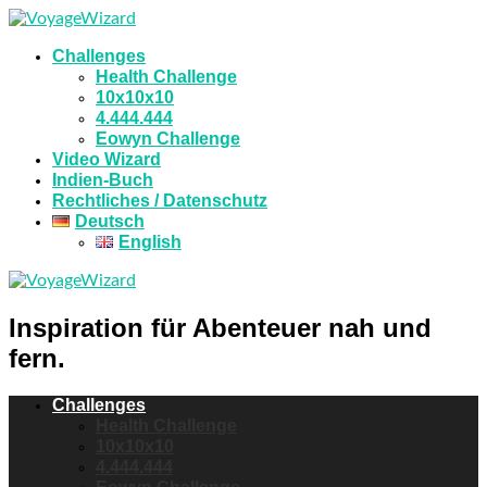
Challenges
Health Challenge
10x10x10
4.444.444
Eowyn Challenge
Video Wizard
Indien-Buch
Rechtliches / Datenschutz
Deutsch
English
Inspiration für Abenteuer nah und
fern.
Challenges
Health Challenge
10x10x10
4.444.444