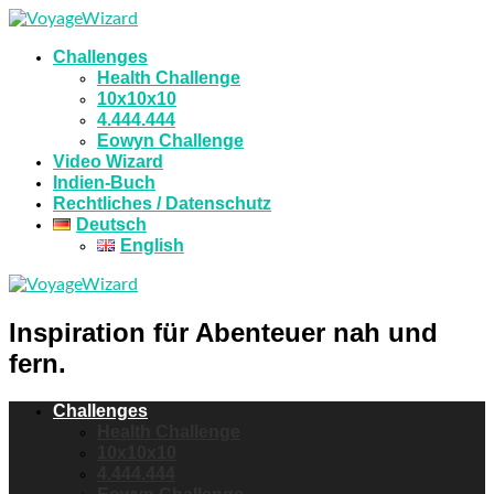
Challenges
Health Challenge
10x10x10
4.444.444
Eowyn Challenge
Video Wizard
Indien-Buch
Rechtliches / Datenschutz
Deutsch
English
Inspiration für Abenteuer nah und
fern.
Challenges
Health Challenge
10x10x10
4.444.444