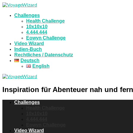
Challenges
Health Challenge
10x10x10
4.444.444
Eowyn Challenge
Video Wizard
Indien-Buch
Rechtliches / Datenschutz
Deutsch
English
Inspiration für Abenteuer nah und fern
Challenges
Health Challenge
10x10x10
4.444.444
Eowyn Challenge
Video Wizard