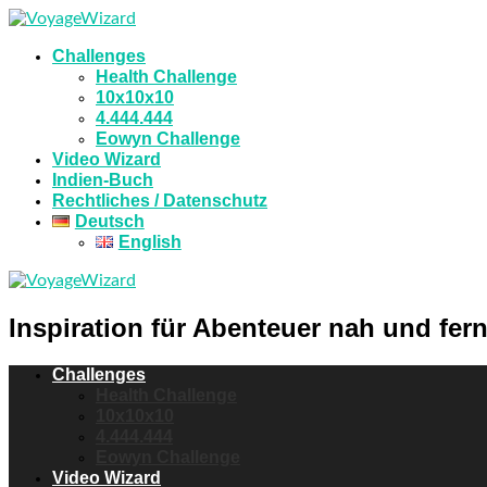
Challenges
Health Challenge
10x10x10
4.444.444
Eowyn Challenge
Video Wizard
Indien-Buch
Rechtliches / Datenschutz
Deutsch
English
Inspiration für Abenteuer nah und fern
Challenges
Health Challenge
10x10x10
4.444.444
Eowyn Challenge
Video Wizard