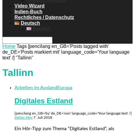
Eowyn Challenge
Video Wizard
Indien-Buch
Rechtliches / Datenschutz
Deutsch
English
Home
Tags
[pencilang en_GB='Posts tagged with'
de_DE='Posts markiert mit' language_code='Your language
text' /] "Tallinn"
Tallinn
Arbeiten im Ausland
Europa
Digitales Estland
[pencilang en_GB='by' de_DE='von' language_code='Your language text' /]
Stefan Mey
7. Juli 2018
Ein Hör-Tipp zum Thema “Digitales Estland“, als