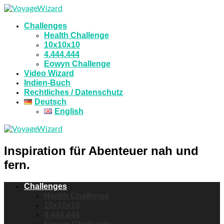
Challenges
Health Challenge
10x10x10
4.444.444
Eowyn Challenge
Video Wizard
Indien-Buch
Rechtliches / Datenschutz
Deutsch
English
Inspiration für Abenteuer nah und
fern.
Challenges
Health Challenge
10x10x10
4.444.444