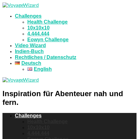
Challenges
Health Challenge
10x10x10
4.444.444
Eowyn Challenge
Video Wizard
Indien-Buch
Rechtliches / Datenschutz
Deutsch
English
Inspiration für Abenteuer nah und
fern.
Challenges
Health Challenge
10x10x10
4.444.444