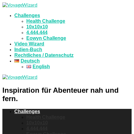
Challenges
Health Challenge
10x10x10
4.444.444
Eowyn Challenge
Video Wizard
Indien-Buch
Rechtliches / Datenschutz
Deutsch
English
Inspiration für Abenteuer nah und
fern.
Challenges
Health Challenge
10x10x10
4.444.444