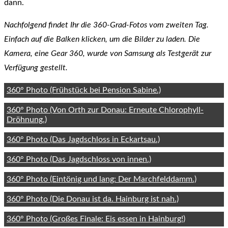
dann.
Nachfolgend findet Ihr die 360-Grad-Fotos vom zweiten Tag.
Einfach auf die Balken klicken, um die Bilder zu laden. Die
Kamera, eine Gear 360, wurde von Samsung als Testgerät zur
Verfügung gestellt.
360° Photo (Frühstück bei Pension Sabine.)
360° Photo (Von Orth zur Donau: Erneute Chlorophyll-
Dröhnung.)
360° Photo (Das Jagdschloss in Eckartsau.)
360° Photo (Das Jagdschloss von innen.)
360° Photo (Eintönig und lang: Der Marchfelddamm.)
360° Photo (Die Donau ist da. Hainburg ist nah.)
360° Photo (Großes Finale: Eis essen in Hainburg!)