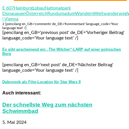
E 607
Hainburg
Lobau
Nationalpark
Donauauen
Österreich
Rundumadum
Wandern
Weitwanderweg
| Vienna
2 [pencilang en_GB='comments' de_DE='Kommentare' language_code='Your
language text' /]
[pencilang en_GB='previous post' de_DE='Vorheriger Beitrag'
language_code='Your language text' /]
Es gibt anscheinend ein „The Witcher“-LARP auf einer polnischen
Burg
[pencilang en_GB='next post' de_DE='Nächster Beitrag'
language_code='Your language text' /]
Dubrovnik als Film-Location für Star Wars 8
Auch interessant:
Der schnellste Weg zum nächsten
Schwimmbad
5. Mai 2024