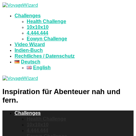
Challenges
Health Challenge
10x10x10
4.444.444
Eowyn Challenge
Video Wizard
Indien-Buch
Rechtliches / Datenschutz
Deutsch
English
Inspiration für Abenteuer nah und
fern.
Challenges
Health Challenge
10x10x10
4.444.444