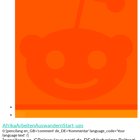
Afrika
Arbeiten
Auswandern
Start-ups
0 [pencilang en_GB='comment' de_DE='Kommentar' language_code='Your
language text' /]