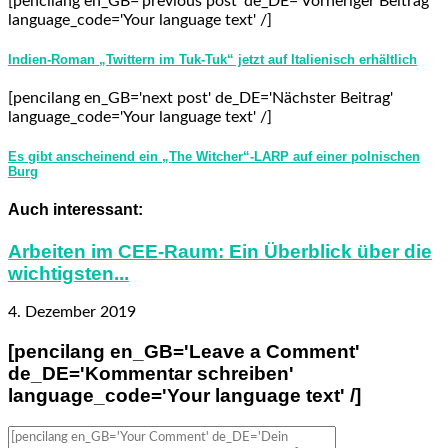
[pencilang en_GB='previous post' de_DE='Vorheriger Beitrag'
language_code='Your language text' /]
Indien-Roman „Twittern im Tuk-Tuk“ jetzt auf Italienisch erhältlich
[pencilang en_GB='next post' de_DE='Nächster Beitrag'
language_code='Your language text' /]
Es gibt anscheinend ein „The Witcher“-LARP auf einer polnischen
Burg
Auch interessant:
Arbeiten im CEE-Raum: Ein Überblick über die
wichtigsten...
4. Dezember 2019
[pencilang en_GB='Leave a Comment'
de_DE='Kommentar schreiben'
language_code='Your language text' /]