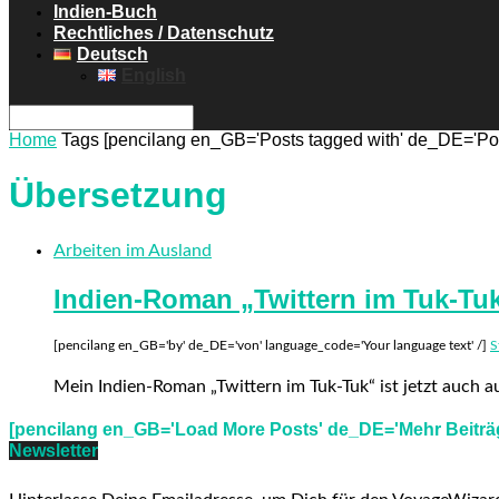
Indien-Buch
Rechtliches / Datenschutz
Deutsch
English
Home
Tags
[pencilang en_GB='Posts tagged with' de_DE='Post
Übersetzung
Arbeiten im Ausland
Indien-Roman „Twittern im Tuk-Tuk“ 
[pencilang en_GB='by' de_DE='von' language_code='Your language text' /]
S
Mein Indien-Roman „Twittern im Tuk-Tuk“ ist jetzt auch au
[pencilang en_GB='Load More Posts' de_DE='Mehr Beiträg
Newsletter