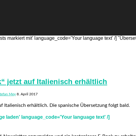
s markiert mit' language_code='Your language text' /] "Überse
jetzt auf Italienisch erhältlich
tefan Mey
8. April 2017
f Italienisch erhältlich. Die spanische Übersetzung folgt bald.
e laden' language_code='Your language text' /]