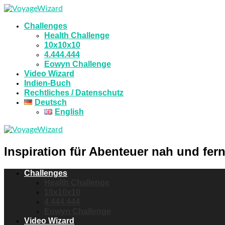
Challenges
Health Challenge
10x10x10
4.444.444
Eowyn Challenge
Video Wizard
Indien-Buch
Rechtliches / Datenschutz
Deutsch
English
Inspiration für Abenteuer nah und fern
Challenges
Health Challenge
10x10x10
4.444.444
Eowyn Challenge
Video Wizard