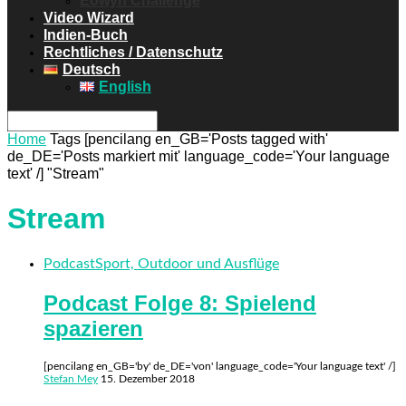
Eowyn Challenge
Video Wizard
Indien-Buch
Rechtliches / Datenschutz
Deutsch
English
Home
Tags
[pencilang en_GB='Posts tagged with'
de_DE='Posts markiert mit' language_code='Your language
text' /] "Stream"
Stream
Podcast
Sport, Outdoor und Ausflüge
Podcast Folge 8: Spielend
spazieren
[pencilang en_GB='by' de_DE='von' language_code='Your language text' /]
Stefan Mey
15. Dezember 2018