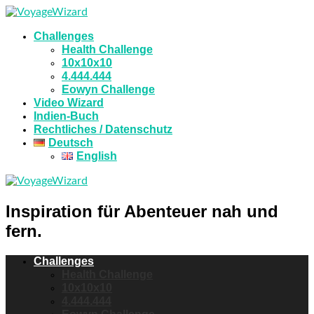
Challenges
Health Challenge
10x10x10
4.444.444
Eowyn Challenge
Video Wizard
Indien-Buch
Rechtliches / Datenschutz
Deutsch
English
Inspiration für Abenteuer nah und
fern.
Challenges
Health Challenge
10x10x10
4.444.444