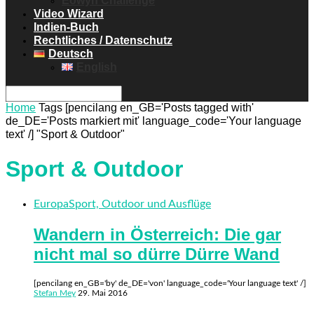
Eowyn Challenge
Video Wizard
Indien-Buch
Rechtliches / Datenschutz
Deutsch
English
Home
Tags
[pencilang en_GB='Posts tagged with'
de_DE='Posts markiert mit' language_code='Your language
text' /] "Sport & Outdoor"
Sport & Outdoor
Europa
Sport, Outdoor und Ausflüge
Wandern in Österreich: Die gar
nicht mal so dürre Dürre Wand
[pencilang en_GB='by' de_DE='von' language_code='Your language text' /]
Stefan Mey
29. Mai 2016