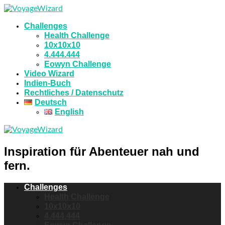
Challenges
Health Challenge
10x10x10
4.444.444
Eowyn Challenge
Video Wizard
Indien-Buch
Rechtliches / Datenschutz
Deutsch
English
Inspiration für Abenteuer nah und
fern.
Challenges
Health Challenge
10x10x10
4.444.444