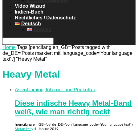
Eowyn Challenge
Video Wizard
Indien-Buch
Rechtliches / Datenschutz
Deutsch
English
Home
Tags
[pencilang en_GB='Posts tagged with'
de_DE='Posts markiert mit' language_code='Your language
text' /] "Heavy Metal"
Heavy Metal
Asien
Gaming, Internet und Popkultur
Diese indische Heavy Metal-Band
weiß, wie man richtig rockt
[pencilang en_GB='by' de_DE='von' language_code='Your language text' /]
Stefan Mey
4. Januar 2019