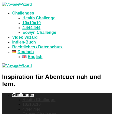
Challenges
Health Challenge
10x10x10
4.444.444
Eowyn Challenge
Video Wizard
Indien-Buch
Rechtliches / Datenschutz
Deutsch
English
Inspiration für Abenteuer nah und
fern.
Challenges
Health Challenge
10x10x10
4.444.444