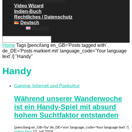
Eowyn Challenge
Video Wizard
Indien-Buch
Rechtliches / Datenschutz
Deutsch
English
Home
Tags
[pencilang en_GB='Posts tagged with'
de_DE='Posts markiert mit' language_code='Your language
text' /] "Handy"
Handy
Gaming, Internet und Popkultur
Während unserer Wanderwoche
ist ein Handy-Spiel mit absurd
hohem Suchtfaktor entstanden
[pencilang en_GB='by' de_DE='von' language_code='Your language text' /]
Stefan Mey
13. Juli 2018