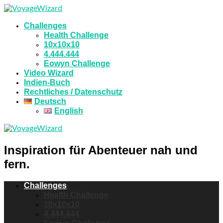
Challenges
Health Challenge
10x10x10
4.444.444
Eowyn Challenge
Video Wizard
Indien-Buch
Rechtliches / Datenschutz
Deutsch
English
Inspiration für Abenteuer nah und
fern.
Challenges
Health Challenge
10x10x10
4.444.444