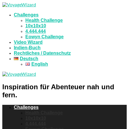
Challenges
Health Challenge
10x10x10
4.444.444
Eowyn Challenge
Video Wizard
Indien-Buch
Rechtliches / Datenschutz
Deutsch
English
Inspiration für Abenteuer nah und
fern.
Challenges
Health Challenge
10x10x10
4.444.444