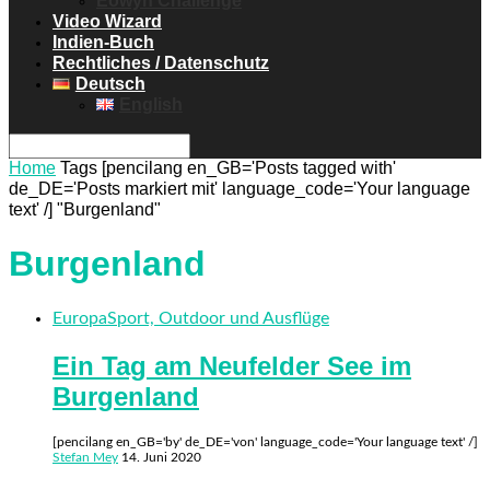
Eowyn Challenge
Video Wizard
Indien-Buch
Rechtliches / Datenschutz
Deutsch
English
Home
Tags
[pencilang en_GB='Posts tagged with'
de_DE='Posts markiert mit' language_code='Your language
text' /] "Burgenland"
Burgenland
Europa
Sport, Outdoor und Ausflüge
Ein Tag am Neufelder See im
Burgenland
[pencilang en_GB='by' de_DE='von' language_code='Your language text' /]
Stefan Mey
14. Juni 2020