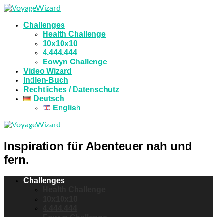
Challenges
Health Challenge
10x10x10
4.444.444
Eowyn Challenge
Video Wizard
Indien-Buch
Rechtliches / Datenschutz
Deutsch
English
Inspiration für Abenteuer nah und
fern.
Challenges
Health Challenge
10x10x10
4.444.444