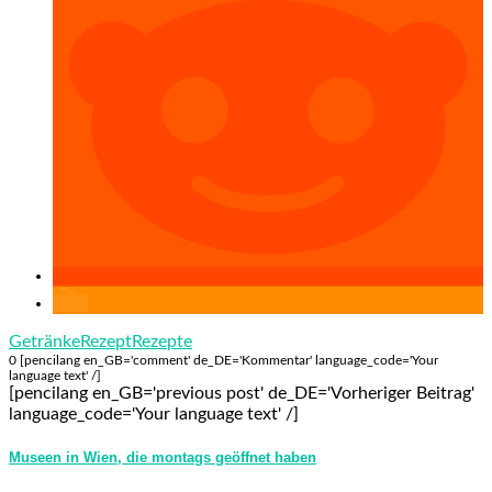
Getränke
Rezept
Rezepte
0 [pencilang en_GB='comment' de_DE='Kommentar' language_code='Your
language text' /]
[pencilang en_GB='previous post' de_DE='Vorheriger Beitrag'
language_code='Your language text' /]
Museen in Wien, die montags geöffnet haben