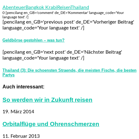
Abenteuer
Bangkok Krabi
Reisen
Thailand
0 [pencilang en_GB='comment' de_DE='Kommentar' language_code='Your
language text' /]
[pencilang en_GB='previous post' de_DE='Vorheriger Beitrag'
language_code='Your language text' /]
Geldbörse gestohlen – was tun?
[pencilang en_GB='next post' de_DE='Nächster Beitrag'
language_code='Your language text' /]
Thailand (3): Die schoensten Straende, die meisten Fische, die besten
Partys
Auch interessant:
So werden wir in Zukunft reisen
19. März 2014
Orbitalflüge und Ohrenschmerzen
11. Februar 2013