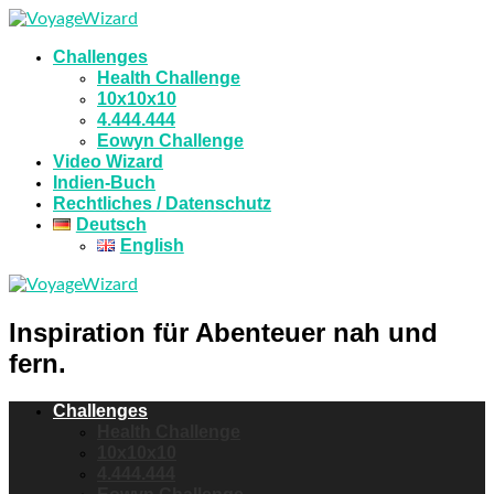
Challenges
Health Challenge
10x10x10
4.444.444
Eowyn Challenge
Video Wizard
Indien-Buch
Rechtliches / Datenschutz
Deutsch
English
Inspiration für Abenteuer nah und
fern.
Challenges
Health Challenge
10x10x10
4.444.444