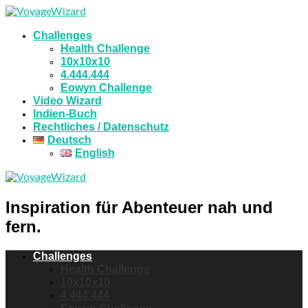
Challenges
Health Challenge
10x10x10
4.444.444
Eowyn Challenge
Video Wizard
Indien-Buch
Rechtliches / Datenschutz
Deutsch
English
Inspiration für Abenteuer nah und
fern.
Challenges
Health Challenge
10x10x10
4.444.444