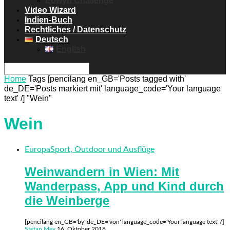
Eowyn Challenge
Video Wizard
Indien-Buch
Rechtliches / Datenschutz
Deutsch
English
Home
Tags
[pencilang en_GB='Posts tagged with'
de_DE='Posts markiert mit' language_code='Your language
text' /] "Wein"
Wein
Europa
Sport, Outdoor und Ausflüge
Weinwandern in Wien: Mit
Wanderpass, App und Kind durch
die Weinberge
[pencilang en_GB='by' de_DE='von' language_code='Your language text' /]
Stefan Mey
16. Oktober 2018