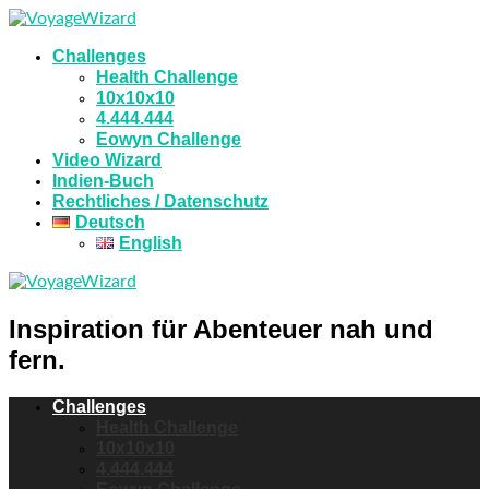
Challenges
Health Challenge
10x10x10
4.444.444
Eowyn Challenge
Video Wizard
Indien-Buch
Rechtliches / Datenschutz
Deutsch
English
Inspiration für Abenteuer nah und
fern.
Challenges
Health Challenge
10x10x10
4.444.444