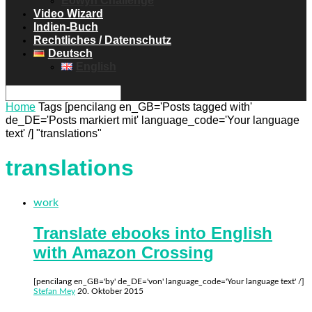
Eowyn Challenge
Video Wizard
Indien-Buch
Rechtliches / Datenschutz
Deutsch
English
Home
Tags
[pencilang en_GB='Posts tagged with'
de_DE='Posts markiert mit' language_code='Your language
text' /] "translations"
translations
work
Translate ebooks into English
with Amazon Crossing
[pencilang en_GB='by' de_DE='von' language_code='Your language text' /]
Stefan Mey
20. Oktober 2015