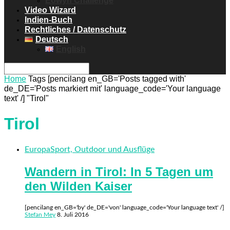
Eowyn Challenge
Video Wizard
Indien-Buch
Rechtliches / Datenschutz
Deutsch
English
Home
Tags
[pencilang en_GB='Posts tagged with'
de_DE='Posts markiert mit' language_code='Your language
text' /] "Tirol"
Tirol
Europa
Sport, Outdoor und Ausflüge
Wandern in Tirol: In 5 Tagen um
den Wilden Kaiser
[pencilang en_GB='by' de_DE='von' language_code='Your language text' /]
Stefan Mey
8. Juli 2016