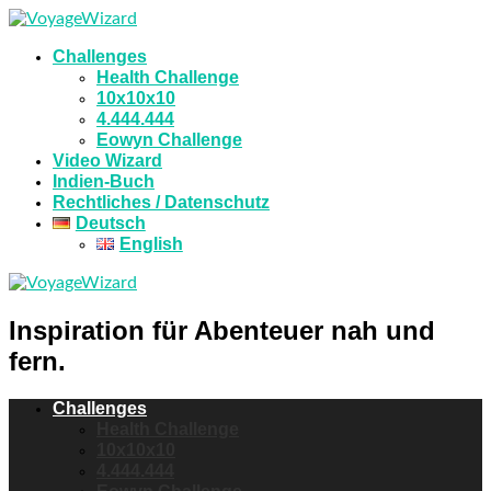
Challenges
Health Challenge
10x10x10
4.444.444
Eowyn Challenge
Video Wizard
Indien-Buch
Rechtliches / Datenschutz
Deutsch
English
Inspiration für Abenteuer nah und
fern.
Challenges
Health Challenge
10x10x10
4.444.444