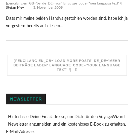
[pencilang en_GB='by' de_DE='von' language_code='Your language text' /]
Stefan Mey
3. November 2009
Dass mir meine beiden Handys gestohlen worden sind, habe ich ja
vorgestern bereits auf diesem…
[PENCILANG EN_GB='LOAD MORE POSTS' DE_DE='MEHR
BEITRÄGE LADEN' LANGUAGE_CODE='YOUR LANGUAGE
TEXT' /]
NEWSLETTER
Hinterlasse Deine Emailadresse, um Dich für den VoyageWizard-
Newsletter anzumelden und ein kostenloses E-Book zu erhalten.
E-Mail-Adresse: