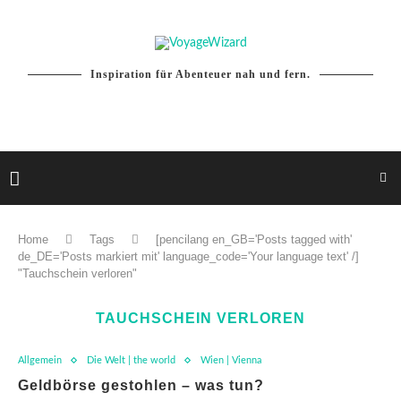
Inspiration für Abenteuer nah und fern.
Home
Tags
[pencilang en_GB='Posts tagged with'
de_DE='Posts markiert mit' language_code='Your language text' /]
"Tauchschein verloren"
TAUCHSCHEIN VERLOREN
Allgemein
Die Welt | the world
Wien | Vienna
Geldbörse gestohlen – was tun?