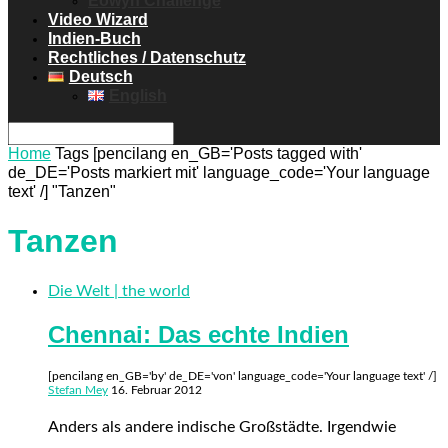
Eowyn Challenge
Video Wizard
Indien-Buch
Rechtliches / Datenschutz
Deutsch
English
Home
Tags
[pencilang en_GB='Posts tagged with'
de_DE='Posts markiert mit' language_code='Your language
text' /] "Tanzen"
Tanzen
Die Welt | the world
Chennai: Das echte Indien
[pencilang en_GB='by' de_DE='von' language_code='Your language text' /]
Stefan Mey
16. Februar 2012
Anders als andere indische Großstädte. Irgendwie