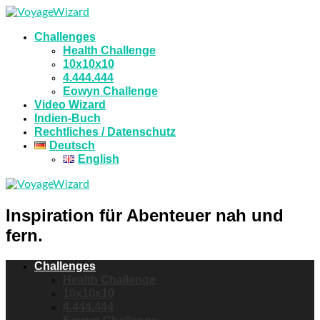
Challenges
Health Challenge
10x10x10
4.444.444
Eowyn Challenge
Video Wizard
Indien-Buch
Rechtliches / Datenschutz
Deutsch
English
Inspiration für Abenteuer nah und
fern.
Challenges
Health Challenge
10x10x10
4.444.444