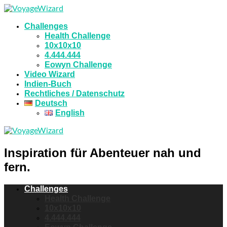
Challenges
Health Challenge
10x10x10
4.444.444
Eowyn Challenge
Video Wizard
Indien-Buch
Rechtliches / Datenschutz
Deutsch
English
Inspiration für Abenteuer nah und
fern.
Challenges
Health Challenge
10x10x10
4.444.444