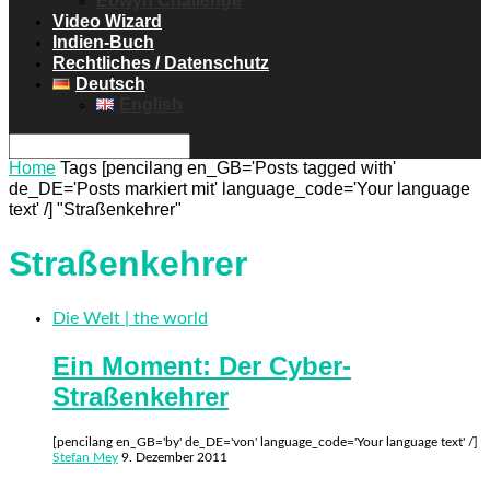
Eowyn Challenge
Video Wizard
Indien-Buch
Rechtliches / Datenschutz
Deutsch
English
Home
Tags
[pencilang en_GB='Posts tagged with'
de_DE='Posts markiert mit' language_code='Your language
text' /] "Straßenkehrer"
Straßenkehrer
Die Welt | the world
Ein Moment: Der Cyber-
Straßenkehrer
[pencilang en_GB='by' de_DE='von' language_code='Your language text' /]
Stefan Mey
9. Dezember 2011