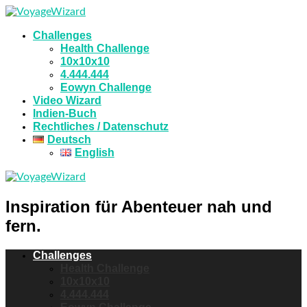
Challenges
Health Challenge
10x10x10
4.444.444
Eowyn Challenge
Video Wizard
Indien-Buch
Rechtliches / Datenschutz
Deutsch
English
Inspiration für Abenteuer nah und
fern.
Challenges
Health Challenge
10x10x10
4.444.444