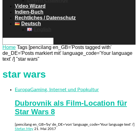
Eowyn Challenge
Video Wizard
Indien-Buch
Rechtliches / Datenschutz
Deutsch
English
Home
Tags
[pencilang en_GB='Posts tagged with'
de_DE='Posts markiert mit' language_code='Your language
text' /] "star wars"
star wars
Europa
Gaming, Internet und Popkultur
Dubrovnik als Film-Location für
Star Wars 8
[pencilang en_GB='by' de_DE='von' language_code='Your language text' /]
Stefan Mey
21. Mai 2017