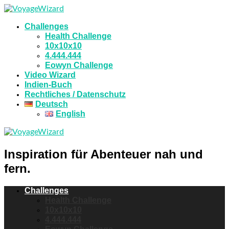
Challenges
Health Challenge
10x10x10
4.444.444
Eowyn Challenge
Video Wizard
Indien-Buch
Rechtliches / Datenschutz
Deutsch
English
Inspiration für Abenteuer nah und
fern.
Challenges
Health Challenge
10x10x10
4.444.444