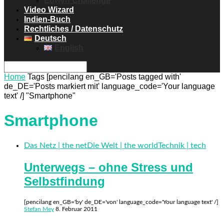
Eowyn Challenge
Video Wizard
Indien-Buch
Rechtliches / Datenschutz
Deutsch
English
Home
Tags
[pencilang en_GB='Posts tagged with'
de_DE='Posts markiert mit' language_code='Your language
text' /] "Smartphone"
Smartphone
Das Netz | the net
Die Welt | the world
Technik | tech
Unterwegs – ohne Stress und
Selbstfindung
[pencilang en_GB='by' de_DE='von' language_code='Your language text' /]
Stefan Mey
8. Februar 2011