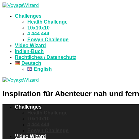
Challenges
Health Challenge
10x10x10
4.444.444
Eowyn Challenge
Video Wizard
Indien-Buch
Rechtliches / Datenschutz
Deutsch
English
Inspiration für Abenteuer nah und fern
Challenges
Health Challenge
10x10x10
4.444.444
Eowyn Challenge
Video Wizard