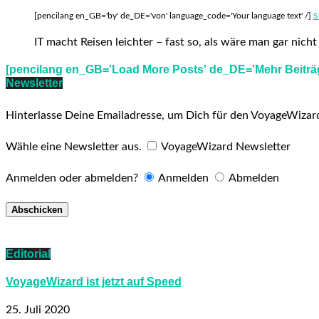
[pencilang en_GB='by' de_DE='von' language_code='Your language text' /]
S
IT macht Reisen leichter – fast so, als wäre man gar nic
[pencilang en_GB='Load More Posts' de_DE='Mehr Beiträg
Newsletter
Hinterlasse Deine Emailadresse, um Dich für den VoyageWizar
Wähle eine Newsletter aus.
VoyageWizard Newsletter
Anmelden oder abmelden?
Anmelden
Abmelden
Editorial
VoyageWizard ist jetzt auf Speed
25. Juli 2020