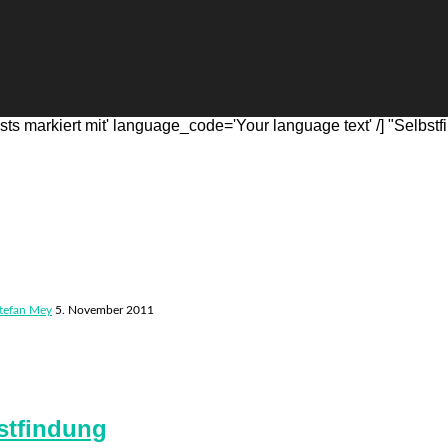
s markiert mit' language_code='Your language text' /] "Selbstf
tefan Mey
5. November 2011
stfindung