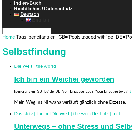
Indien-Buch
Rechtliches / Datenschutz
Deutsch
English
Home
Tags
[pencilang en_GB='Posts tagged with' de_DE='Post
Selbstfindung
Die Welt | the world
Ich bin ein Weichei geworden
[pencilang en_GB='by' de_DE='von' language_code='Your language text' /]
S
Mein Weg ins Nirwana verläuft gänzlich ohne Exzesse.
Das Netz | the net
Die Welt | the world
Technik | tech
Unterwegs – ohne Stress und Selb