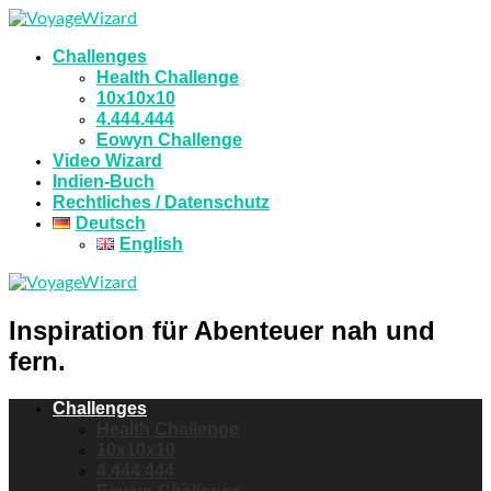
Challenges
Health Challenge
10x10x10
4.444.444
Eowyn Challenge
Video Wizard
Indien-Buch
Rechtliches / Datenschutz
Deutsch
English
Inspiration für Abenteuer nah und
fern.
Challenges
Health Challenge
10x10x10
4.444.444