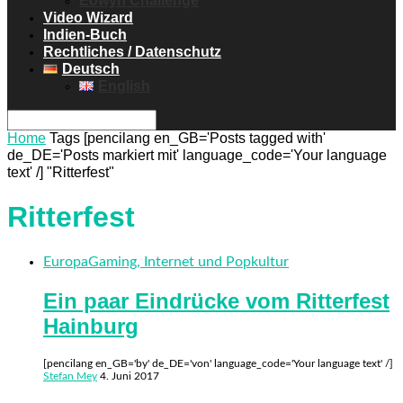
Eowyn Challenge
Video Wizard
Indien-Buch
Rechtliches / Datenschutz
Deutsch
English
Home
Tags
[pencilang en_GB='Posts tagged with'
de_DE='Posts markiert mit' language_code='Your language
text' /] "Ritterfest"
Ritterfest
Europa
Gaming, Internet und Popkultur
Ein paar Eindrücke vom Ritterfest
Hainburg
[pencilang en_GB='by' de_DE='von' language_code='Your language text' /]
Stefan Mey
4. Juni 2017