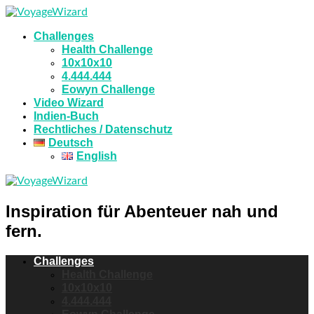
Challenges
Health Challenge
10x10x10
4.444.444
Eowyn Challenge
Video Wizard
Indien-Buch
Rechtliches / Datenschutz
Deutsch
English
Inspiration für Abenteuer nah und
fern.
Challenges
Health Challenge
10x10x10
4.444.444