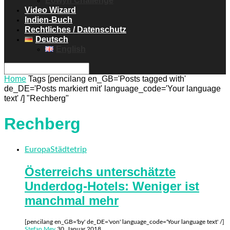
Eowyn Challenge
Video Wizard
Indien-Buch
Rechtliches / Datenschutz
Deutsch
English
Home
Tags
[pencilang en_GB='Posts tagged with'
de_DE='Posts markiert mit' language_code='Your language
text' /] "Rechberg"
Rechberg
Europa
Städtetrip
Österreichs unterschätzte
Underdog-Hotels: Weniger ist
manchmal mehr
[pencilang en_GB='by' de_DE='von' language_code='Your language text' /]
Stefan Mey
30. Januar 2018