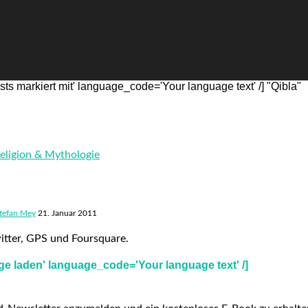
s markiert mit' language_code='Your language text' /] "Qibla"
eligion & Mythologie
tefan Mey
21. Januar 2011
itter, GPS und Foursquare.
e laden' language_code='Your language text' /]