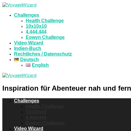
Challenges
Health Challenge
10x10x10
4.444.444
Eowyn Challenge
Video Wizard
Indien-Buch
Rechtliches / Datenschutz
Deutsch
English
Inspiration für Abenteuer nah und fern
Challenges
Health Challenge
10x10x10
4.444.444
Eowyn Challenge
Video Wizard