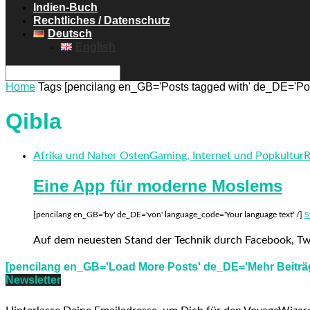
Indien-Buch
Rechtliches / Datenschutz
Deutsch
English
Home
Tags
[pencilang en_GB='Posts tagged with' de_DE='Post
Qibla
Afrika und Naher Osten
Gaming, Internet und Popkultur
R
Eine App für moderne Moslems
[pencilang en_GB='by' de_DE='von' language_code='Your language text' /]
S
Auf dem neuesten Stand der Technik durch Facebook, Tw
[pencilang en_GB='Load More Posts' de_DE='Mehr Beiträg
Newsletter