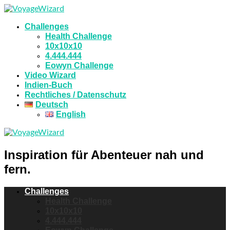
Challenges
Health Challenge
10x10x10
4.444.444
Eowyn Challenge
Video Wizard
Indien-Buch
Rechtliches / Datenschutz
Deutsch
English
Inspiration für Abenteuer nah und
fern.
Challenges
Health Challenge
10x10x10
4.444.444