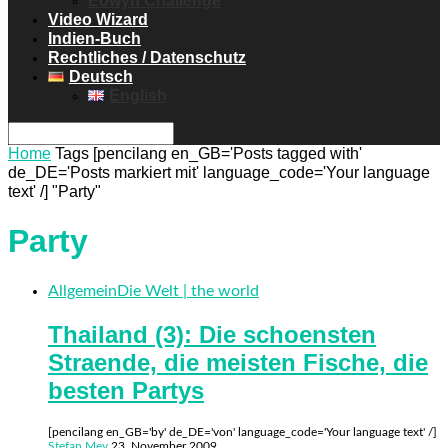
Eowyn Challenge
Video Wizard
Indien-Buch
Rechtliches / Datenschutz
Deutsch
English
Home
Tags
[pencilang en_GB='Posts tagged with'
de_DE='Posts markiert mit' language_code='Your language
text' /] "Party"
Party
Allgemein
Die Welt | the world
Thailand (3): Die schoensten
Straende, die meisten Fische, die
besten Partys
[pencilang en_GB='by' de_DE='von' language_code='Your language text' /]
Stefan Mey
23. November 2009