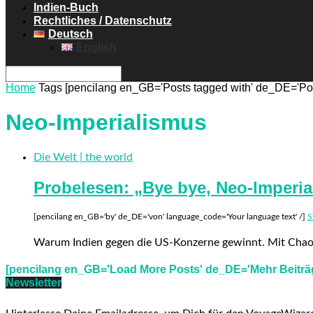
Indien-Buch
Rechtliches / Datenschutz
Deutsch
English
Home
Tags
[pencilang en_GB='Posts tagged with' de_DE='Post
Neo-Imperialismus
Die Welt | the world
Probelesen: „Bye bye, Neo-Imperia
[pencilang en_GB='by' de_DE='von' language_code='Your language text' /]
S
Warum Indien gegen die US-Konzerne gewinnt. Mit Chao
[pencilang en_GB='Load More Posts' de_DE='Mehr Beiträg
Newsletter