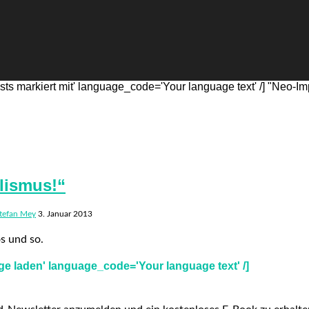
s markiert mit' language_code='Your language text' /] "Neo-Im
lismus!“
tefan Mey
3. Januar 2013
s und so.
e laden' language_code='Your language text' /]