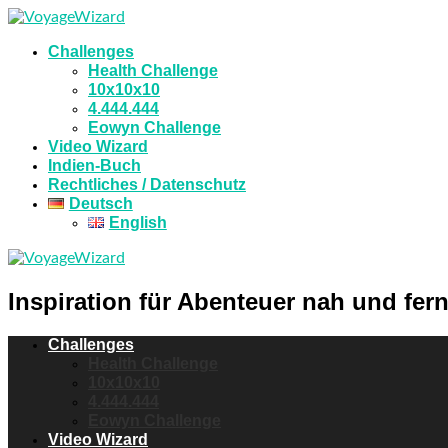
Challenges
Health Challenge
10x10x10
4.444.444
Eowyn Challenge
Video Wizard
Indien-Buch
Rechtliches / Datenschutz
Deutsch
English
Inspiration für Abenteuer nah und fern
Challenges
Health Challenge
10x10x10
4.444.444
Eowyn Challenge
Video Wizard