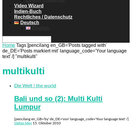
Eowyn Challenge
Video Wizard
Indien-Buch
Rechtliches / Datenschutz
Deutsch
English
Home
Tags
[pencilang en_GB='Posts tagged with'
de_DE='Posts markiert mit' language_code='Your language
text' /] "multikulti"
multikulti
Die Welt | the world
Bali und so (2): Multi Kulti
Lumpur
[pencilang en_GB='by' de_DE='von' language_code='Your language text' /]
Stefan Mey
15. Oktober 2010