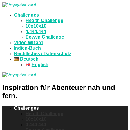
Challenges
Health Challenge
10x10x10
4.444.444
Eowyn Challenge
Video Wizard
Indien-Buch
Rechtliches / Datenschutz
Deutsch
English
Inspiration für Abenteuer nah und
fern.
Challenges
Health Challenge
10x10x10
4.444.444