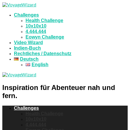
Challenges
Health Challenge
10x10x10
4.444.444
Eowyn Challenge
Video Wizard
Indien-Buch
Rechtliches / Datenschutz
Deutsch
English
Inspiration für Abenteuer nah und
fern.
Challenges
Health Challenge
10x10x10
4.444.444