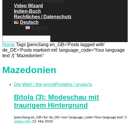
Eowyn Challenge
Video Wizard
Indien-Buch
Rechtliches / Datenschutz
Deutsch
English
Home
Tags
[pencilang en_GB='Posts tagged with'
de_DE='Posts markiert mit' language_code='Your language
text' /] "Mazedonien"
Mazedonien
Die Welt | the world
Projekte | projects
Bitola (3): Modeschau mit
traurigem Hintergrund
[pencilang en_GB='by' de_DE='von' language_code='Your language text' /]
Stefan Mey
21. Mai 2010