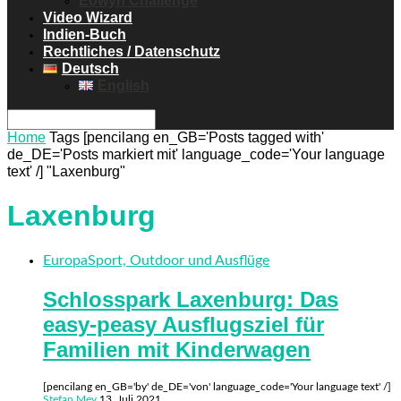
Eowyn Challenge
Video Wizard
Indien-Buch
Rechtliches / Datenschutz
Deutsch
English
Home
Tags
[pencilang en_GB='Posts tagged with'
de_DE='Posts markiert mit' language_code='Your language
text' /] "Laxenburg"
Laxenburg
Europa
Sport, Outdoor und Ausflüge
Schlosspark Laxenburg: Das
easy-peasy Ausflugsziel für
Familien mit Kinderwagen
[pencilang en_GB='by' de_DE='von' language_code='Your language text' /]
Stefan Mey
13. Juli 2021