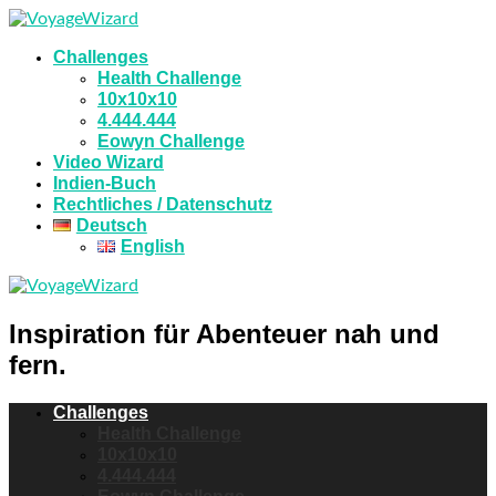
Challenges
Health Challenge
10x10x10
4.444.444
Eowyn Challenge
Video Wizard
Indien-Buch
Rechtliches / Datenschutz
Deutsch
English
Inspiration für Abenteuer nah und
fern.
Challenges
Health Challenge
10x10x10
4.444.444