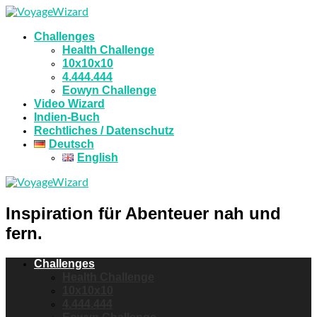
Challenges
Health Challenge
10x10x10
4.444.444
Eowyn Challenge
Video Wizard
Indien-Buch
Rechtliches / Datenschutz
Deutsch
English
Inspiration für Abenteuer nah und
fern.
Challenges
Health Challenge
10x10x10
4.444.444