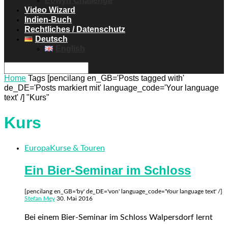
Eowyn Challenge
Video Wizard
Indien-Buch
Rechtliches / Datenschutz
Deutsch
English
Home
Tags
[pencilang en_GB='Posts tagged with'
de_DE='Posts markiert mit' language_code='Your language
text' /] "Kurs"
Kurs
Europa
Kurse & Touren
Ein Bier-Seminar im Schloss
[pencilang en_GB='by' de_DE='von' language_code='Your language text' /]
Stefan Mey
30. Mai 2016
Bei einem Bier-Seminar im Schloss Walpersdorf lernt