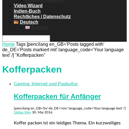
Eowyn Challenge
Video Wizard
Indien-Buch
Rechtliches / Datenschutz
Deutsch
English
Home
Tags
[pencilang en_GB='Posts tagged with'
de_DE='Posts markiert mit' language_code='Your language
text' /] "Kofferpacken"
Kofferpacken
Gaming, Internet und Popkultur
Kofferpacken für Anfänger
[pencilang en_GB='by' de_DE='von' language_code='Your language text' /]
Stefan Mey
30. Mai 2016
Koffer packen ist ein leidiges Thema. Ein kurzweiliges