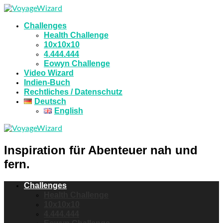
Challenges
Health Challenge
10x10x10
4.444.444
Eowyn Challenge
Video Wizard
Indien-Buch
Rechtliches / Datenschutz
Deutsch
English
Inspiration für Abenteuer nah und
fern.
Challenges
Health Challenge
10x10x10
4.444.444