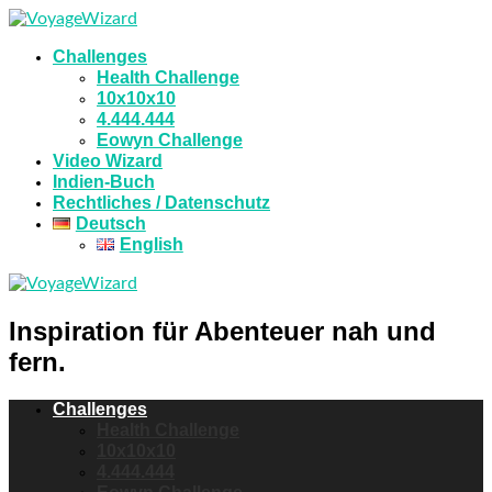
Challenges
Health Challenge
10x10x10
4.444.444
Eowyn Challenge
Video Wizard
Indien-Buch
Rechtliches / Datenschutz
Deutsch
English
Inspiration für Abenteuer nah und
fern.
Challenges
Health Challenge
10x10x10
4.444.444