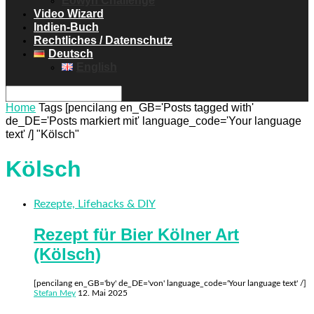
Eowyn Challenge
Video Wizard
Indien-Buch
Rechtliches / Datenschutz
Deutsch
English
Home
Tags
[pencilang en_GB='Posts tagged with'
de_DE='Posts markiert mit' language_code='Your language
text' /] "Kölsch"
Kölsch
Rezepte, Lifehacks & DIY
Rezept für Bier Kölner Art
(Kölsch)
[pencilang en_GB='by' de_DE='von' language_code='Your language text' /]
Stefan Mey
12. Mai 2025