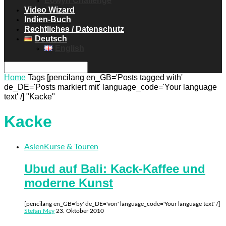
Eowyn Challenge
Video Wizard
Indien-Buch
Rechtliches / Datenschutz
Deutsch
English
Home
Tags
[pencilang en_GB='Posts tagged with'
de_DE='Posts markiert mit' language_code='Your language
text' /] "Kacke"
Kacke
Asien
Kurse & Touren
Ubud auf Bali: Kack-Kaffee und
moderne Kunst
[pencilang en_GB='by' de_DE='von' language_code='Your language text' /]
Stefan Mey
23. Oktober 2010