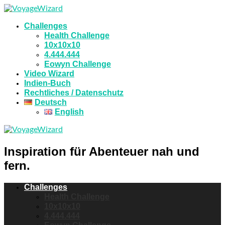
Challenges
Health Challenge
10x10x10
4.444.444
Eowyn Challenge
Video Wizard
Indien-Buch
Rechtliches / Datenschutz
Deutsch
English
Inspiration für Abenteuer nah und
fern.
Challenges
Health Challenge
10x10x10
4.444.444