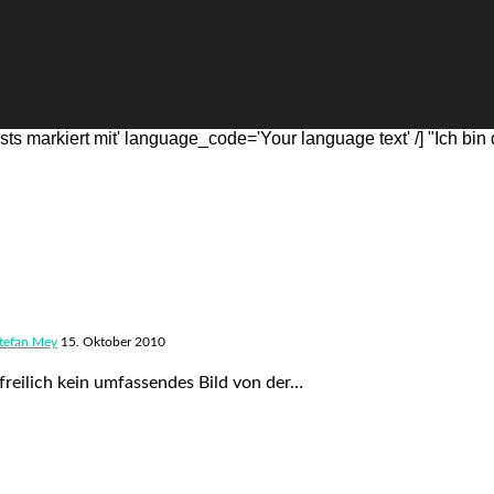
s markiert mit' language_code='Your language text' /] "Ich bi
tefan Mey
15. Oktober 2010
reilich kein umfassendes Bild von der…