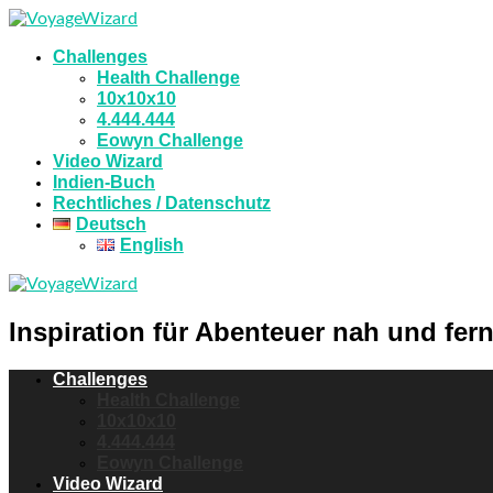
Challenges
Health Challenge
10x10x10
4.444.444
Eowyn Challenge
Video Wizard
Indien-Buch
Rechtliches / Datenschutz
Deutsch
English
Inspiration für Abenteuer nah und fern
Challenges
Health Challenge
10x10x10
4.444.444
Eowyn Challenge
Video Wizard