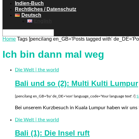
Indien-Buch
Rechtliches / Datenschutz
Deutsch
English
Home
Tags
[pencilang en_GB='Posts tagged with' de_DE='Post
Ich bin dann mal weg
Die Welt | the world
Bali und so (2): Multi Kulti Lumpur
[pencilang en_GB='by' de_DE='von' language_code='Your language text' /]
S
Bei unserem Kurzbesuch in Kuala Lumpur haben wir uns f
Die Welt | the world
Bali (1): Die Insel ruft