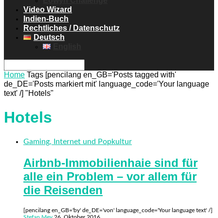
Eowyn Challenge
Video Wizard
Indien-Buch
Rechtliches / Datenschutz
Deutsch
English
Home
Tags
[pencilang en_GB='Posts tagged with'
de_DE='Posts markiert mit' language_code='Your language
text' /] "Hotels"
Hotels
Gaming, Internet und Popkultur
Airbnb-Immobilienhaie sind für
alle ein Problem – vor allem für
die Reisenden
[pencilang en_GB='by' de_DE='von' language_code='Your language text' /]
Stefan Mey
26. Oktober 2016