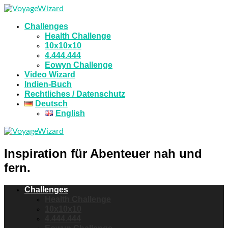
Challenges
Health Challenge
10x10x10
4.444.444
Eowyn Challenge
Video Wizard
Indien-Buch
Rechtliches / Datenschutz
Deutsch
English
Inspiration für Abenteuer nah und
fern.
Challenges
Health Challenge
10x10x10
4.444.444