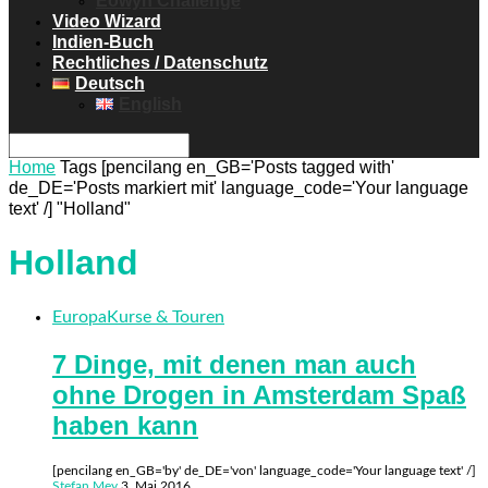
Eowyn Challenge
Video Wizard
Indien-Buch
Rechtliches / Datenschutz
Deutsch
English
Home
Tags
[pencilang en_GB='Posts tagged with'
de_DE='Posts markiert mit' language_code='Your language
text' /] "Holland"
Holland
Europa
Kurse & Touren
7 Dinge, mit denen man auch
ohne Drogen in Amsterdam Spaß
haben kann
[pencilang en_GB='by' de_DE='von' language_code='Your language text' /]
Stefan Mey
3. Mai 2016