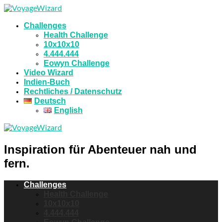
Challenges
Health Challenge
10x10x10
4.444.444
Eowyn Challenge
Video Wizard
Indien-Buch
Rechtliches / Datenschutz
Deutsch
English
Inspiration für Abenteuer nah und
fern.
Challenges
Health Challenge
10x10x10
4.444.444