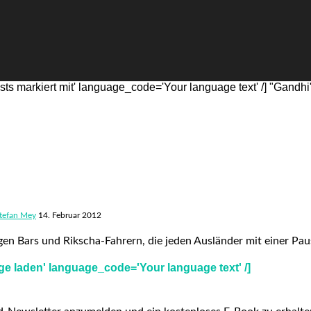
s markiert mit' language_code='Your language text' /] "Gandhi
tefan Mey
14. Februar 2012
en Bars und Rikscha-Fahrern, die jeden Ausländer mit einer Pa
e laden' language_code='Your language text' /]