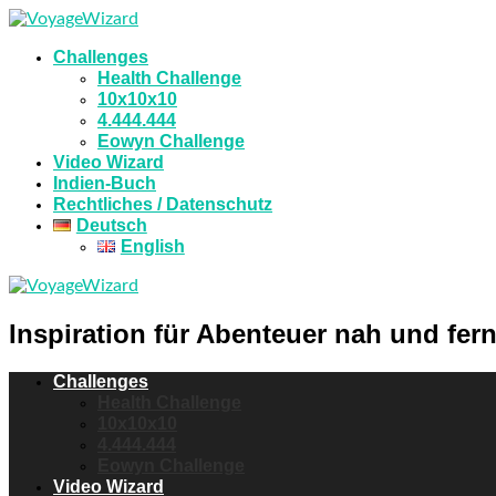
Challenges
Health Challenge
10x10x10
4.444.444
Eowyn Challenge
Video Wizard
Indien-Buch
Rechtliches / Datenschutz
Deutsch
English
Inspiration für Abenteuer nah und fern
Challenges
Health Challenge
10x10x10
4.444.444
Eowyn Challenge
Video Wizard