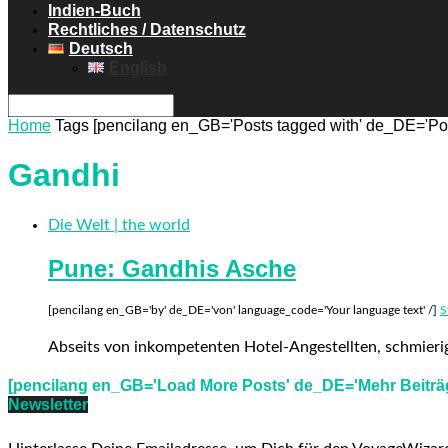
Indien-Buch
Rechtliches / Datenschutz
Deutsch
English
Home
Tags
[pencilang en_GB='Posts tagged with' de_DE='Post
Gandhi
Die Welt | the world
Pune: Gandhis Asche
[pencilang en_GB='by' de_DE='von' language_code='Your language text' /]
S
Abseits von inkompetenten Hotel-Angestellten, schmierig
[pencilang en_GB='Load More Posts' de_DE='Mehr Beiträg
Newsletter