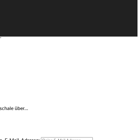
"
uschale über…