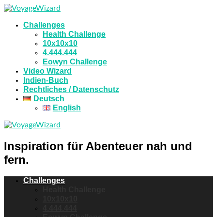
Challenges
Health Challenge
10x10x10
4.444.444
Eowyn Challenge
Video Wizard
Indien-Buch
Rechtliches / Datenschutz
Deutsch
English
Inspiration für Abenteuer nah und
fern.
Challenges
Health Challenge
10x10x10
4.444.444