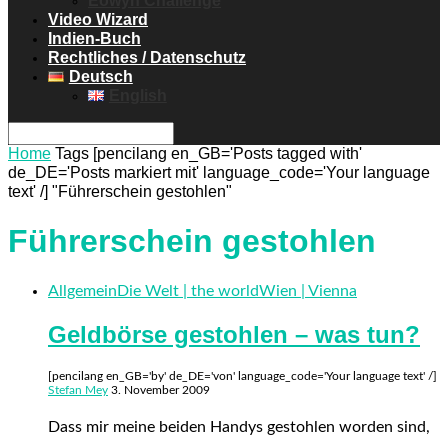
Eowyn Challenge
Video Wizard
Indien-Buch
Rechtliches / Datenschutz
Deutsch
English
Home
Tags
[pencilang en_GB='Posts tagged with'
de_DE='Posts markiert mit' language_code='Your language
text' /] "Führerschein gestohlen"
Führerschein gestohlen
Allgemein
Die Welt | the world
Wien | Vienna
Geldbörse gestohlen – was tun?
[pencilang en_GB='by' de_DE='von' language_code='Your language text' /]
Stefan Mey
3. November 2009
Dass mir meine beiden Handys gestohlen worden sind,