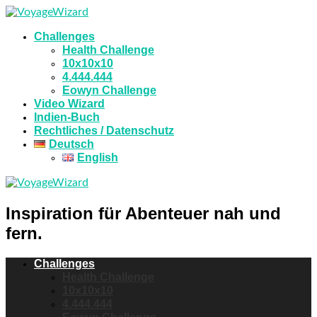
Challenges
Health Challenge
10x10x10
4.444.444
Eowyn Challenge
Video Wizard
Indien-Buch
Rechtliches / Datenschutz
Deutsch
English
Inspiration für Abenteuer nah und
fern.
Challenges
Health Challenge
10x10x10
4.444.444