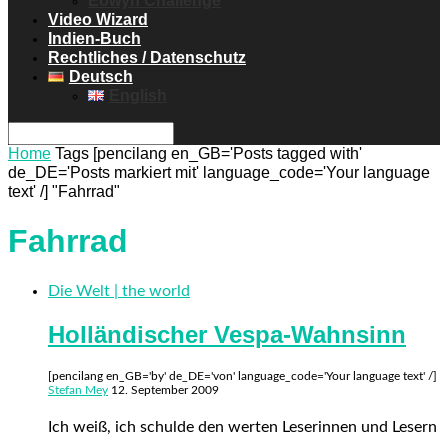
Eowyn Challenge
Video Wizard
Indien-Buch
Rechtliches / Datenschutz
Deutsch
English
Home
Tags
[pencilang en_GB='Posts tagged with'
de_DE='Posts markiert mit' language_code='Your language
text' /] "Fahrrad"
Fahrrad
Die Welt | the world
Holländischer Vespa-Wahnsinn
[pencilang en_GB='by' de_DE='von' language_code='Your language text' /]
Stefan Mey
12. September 2009
Ich weiß, ich schulde den werten Leserinnen und Lesern