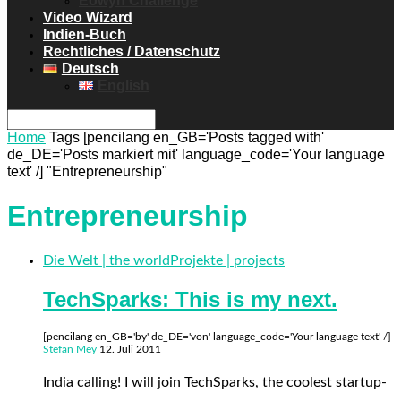
Eowyn Challenge
Video Wizard
Indien-Buch
Rechtliches / Datenschutz
Deutsch
English
Home
Tags
[pencilang en_GB='Posts tagged with'
de_DE='Posts markiert mit' language_code='Your language
text' /] "Entrepreneurship"
Entrepreneurship
Die Welt | the world
Projekte | projects
TechSparks: This is my next.
[pencilang en_GB='by' de_DE='von' language_code='Your language text' /]
Stefan Mey
12. Juli 2011
India calling! I will join TechSparks, the coolest startup-