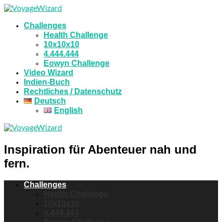
Challenges
Health Challenge
10x10x10
4.444.444
Eowyn Challenge
Video Wizard
Indien-Buch
Rechtliches / Datenschutz
Deutsch
English
Inspiration für Abenteuer nah und
fern.
Challenges
Health Challenge
10x10x10
4.444.444