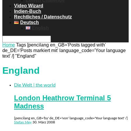
Eowyn Challenge
Video Wizard
Indien-Buch
Rechtliches / Datenschutz
Deutsch
English
Home
Tags
[pencilang en_GB='Posts tagged with'
de_DE='Posts markiert mit' language_code='Your language
text' /] "England"
England
Die Welt | the world
London Heathrow Terminal 5
Madness
[pencilang en_GB='by' de_DE='von' language_code='Your language text' /]
Stefan Mey
30. März 2008