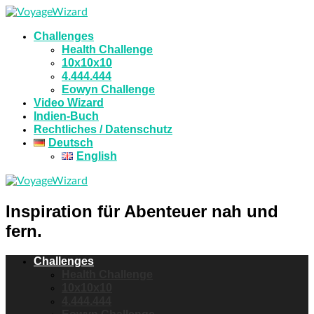
Challenges
Health Challenge
10x10x10
4.444.444
Eowyn Challenge
Video Wizard
Indien-Buch
Rechtliches / Datenschutz
Deutsch
English
Inspiration für Abenteuer nah und
fern.
Challenges
Health Challenge
10x10x10
4.444.444