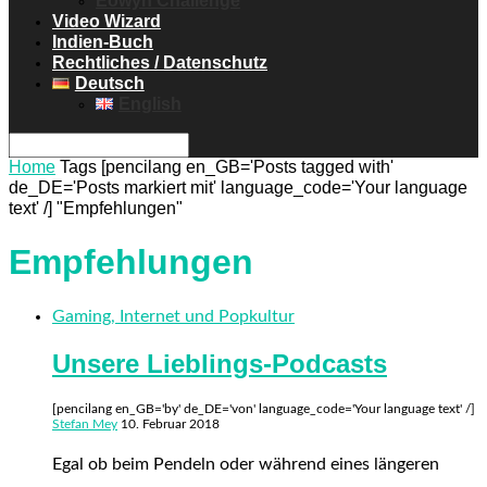
Eowyn Challenge
Video Wizard
Indien-Buch
Rechtliches / Datenschutz
Deutsch
English
Home
Tags
[pencilang en_GB='Posts tagged with'
de_DE='Posts markiert mit' language_code='Your language
text' /] "Empfehlungen"
Empfehlungen
Gaming, Internet und Popkultur
Unsere Lieblings-Podcasts
[pencilang en_GB='by' de_DE='von' language_code='Your language text' /]
Stefan Mey
10. Februar 2018
Egal ob beim Pendeln oder während eines längeren