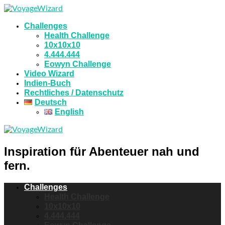
Challenges
Health Challenge
10x10x10
4.444.444
Eowyn Challenge
Video Wizard
Indien-Buch
Rechtliches / Datenschutz
Deutsch
English
Inspiration für Abenteuer nah und
fern.
Challenges
Health Challenge
10x10x10
4.444.444